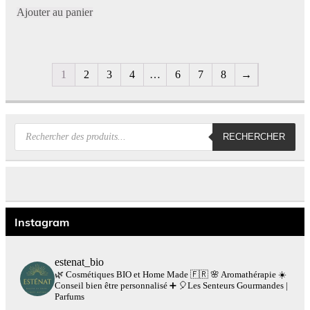
Ajouter au panier
1
2
3
4
…
6
7
8
→
Recherche
RECHERCHER
de
produits
Instagram
estenat_bio
🌿 Cosmétiques BIO et Home Made 🇫🇷
🌸 Aromathérapie
☀️
Conseil bien être personnalisé
➕
🎈Les Senteurs Gourmandes |
Parfums