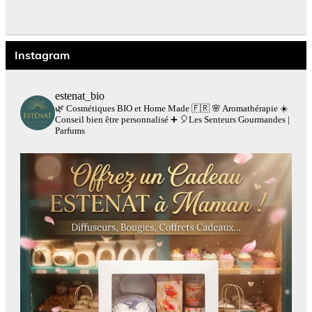
Instagram
estenat_bio
🌿 Cosmétiques BIO et Home Made 🇫🇷
🌸 Aromathérapie
☀️
Conseil bien être personnalisé
➕
🎈Les Senteurs Gourmandes |
Parfums