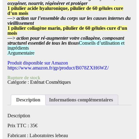
oxygéner, nourrir, régénérer et protéger
1 pilulier acide hyaluronique, pilulier de 60 gélules cure
d’un mois
—> action sur l’ensemble du corps sur les causes internes du
vieillissement
1 pilulier collagène marin, pilulier de 60 gélules cure d’un
mois
—> action pour ré-augmenter votre collagène, composant
structurel essentiel de tous les tissus
Conseils d’utilisation et
ingrédients
Argumentaire
Produit disponible sur Amazon
https://www.amazon.fr/gp/product/B078ZXH6WZ/
Rupture de stock
Catégorie :
Esténat Cosmétiques
Description
Informations complémentaires
Description
Prix TTC : 35€
Fabricant : Laboratoires lebeau