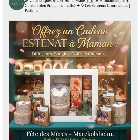
🌿 Cosmétiques BIO et Home Made 🇫🇷
🌸 Aromathérapie
☀️
Conseil bien être personnalisé
➕
🎈Les Senteurs Gourmandes |
Parfums