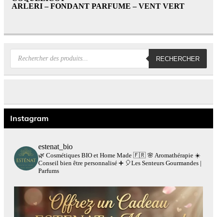
ARLERI – FONDANT PARFUME – VENT VERT
Recherche
RECHERCHER
de
produits
Instagram
estenat_bio
🌿 Cosmétiques BIO et Home Made 🇫🇷
🌸 Aromathérapie
☀️
Conseil bien être personnalisé
➕
🎈Les Senteurs Gourmandes |
Parfums