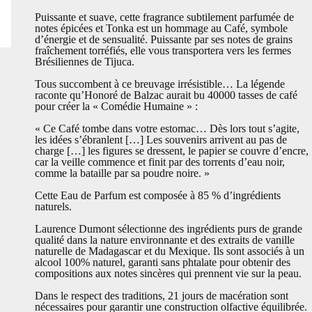
Puissante et suave, cette fragrance subtilement parfumée de
notes épicées et Tonka est un hommage au Café, symbole
d’énergie et de sensualité. Puissante par ses notes de grains
fraîchement torréfiés, elle vous transportera vers les fermes
Brésiliennes de Tijuca.
Tous succombent à ce breuvage irrésistible… La légende
raconte qu’Honoré de Balzac aurait bu 40000 tasses de café
pour créer la « Comédie Humaine » :
« Ce Café tombe dans votre estomac… Dès lors tout s’agite,
les idées s’ébranlent […] Les souvenirs arrivent au pas de
charge […] les figures se dressent, le papier se couvre d’encre,
car la veille commence et finit par des torrents d’eau noir,
comme la bataille par sa poudre noire. »
Cette Eau de Parfum est composée à 85 % d’ingrédients
naturels.
Laurence Dumont sélectionne des ingrédients purs de grande
qualité dans la nature environnante et des extraits de vanille
naturelle de Madagascar et du Mexique. Ils sont associés à un
alcool 100% naturel, garanti sans phtalate pour obtenir des
compositions aux notes sincères qui prennent vie sur la peau.
Dans le respect des traditions, 21 jours de macération sont
nécessaires pour garantir une construction olfactive équilibrée.