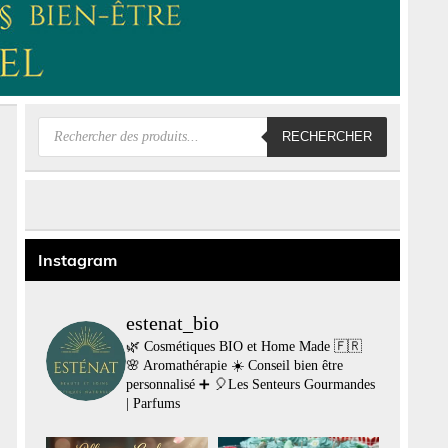
Recherche
RECHERCHER
de
produits
Instagram
estenat_bio
🌿 Cosmétiques BIO et Home Made 🇫🇷
🌸 Aromathérapie
☀️ Conseil bien être
personnalisé
➕
🎈Les Senteurs Gourmandes
| Parfums