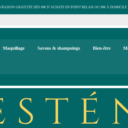
VRAISON GRATUITE DÈS 69€ D’ACHATS EN POINT RELAIS OU 89€ À DOMICILE 
e cosmétiques maquillage 
 et d'hygiène, maquillage bio, soins visage et corps. Bougies, diffuse
Maquillage
Savons & shampoings
Bien-être
Ma