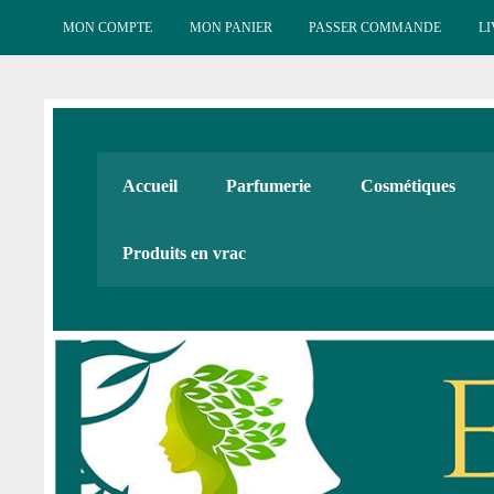
Skip
to
MON COMPTE
MON PANIER
PASSER COMMANDE
LI
content
Esténat : Parfumeri
Esténat parfums, Esténat cosmétiques. Produits de beauté
Accueil
Parfumerie
Cosmétiques
Cadeaux
Produits en vrac