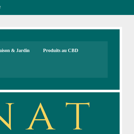
!
CBD français Bio
urs, cadeaux. Boutique de CBD
ison & Jardin
Produits au CBD