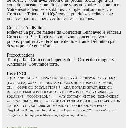
de soleil…. Vous avez besoin d’un produit S.O.S, qui d’un
coup de pinceau, camoufle ce que vous ne voulez pas montrer.
Votre résultat teint sera sublime… simplement sublime. Ce
Correcteur Teint au fini légèrement poudré se décline en six
nuances pour matcher avec toutes les carnations.
Conseils d’utilisation
Prélevez un peu de matière du Correcteur Teint avec le Pinceau
Correcteur n°9 et fondez-la sur la zone concernée. Vous
pouvez poudrer avec la Poudre de Soie Haute Définition par-
dessus pour fixer le résultat.
Préoccupations
Teint parfait. Correction imperfections. Correction rougeurs.
Anticernes. Couvrance forte.
Liste INCI
SQUALANE – SILICA – CERA ALBA (BEESWAX)* – COPERNICIA CERIFERA
(CARNAUBA) WAX* – PRUNUS AMYGDALUS DULCIS (SWEET ALMOND)
OIL* – OLIVE OIL DECYL ESTERS** – ADANSONIA DIGITATA SEED OIL –
BUTYROSPERMUM PARKII (SHEA) BUTTER* – PARFUM (FRAGRANCE) –
SQUALENE – TOCOPHEROL [+ / – : MAY CONTAIN : CI 77492 (IRON OXIDES)
– CI 77491 (IRON OXIDES) – CI 77891 (TITANIUM DIOXIDE) – CI 77499 (IRON
OXIDES) – CI 77288 (CHROMIUM OXIDE GREEN)] *Ingrédient issu de
l’Agriculture Biologique / Ingredient from Organic Farming **Transformé à partir
d’ingrédients biologiques / Made using organic ingredients
Rupture de stock