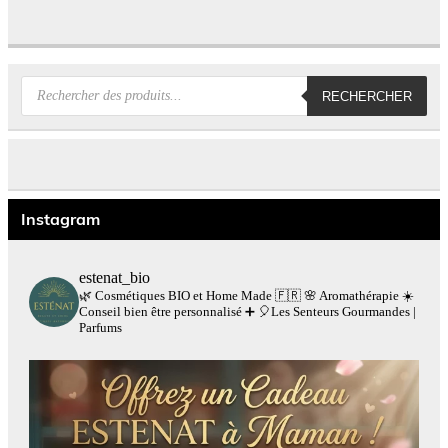
Recherche
RECHERCHER
de
produits
Instagram
estenat_bio
🌿 Cosmétiques BIO et Home Made 🇫🇷
🌸 Aromathérapie
☀️
Conseil bien être personnalisé
➕
🎈Les Senteurs Gourmandes |
Parfums