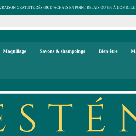
VRAISON GRATUITE DÈS 69€ D’ACHATS EN POINT RELAIS OU 89€ À DOMICILE 
e cosmétiques maquillage 
 et d'hygiène, maquillage bio, soins visage et corps. Bougies, diffuse
Maquillage
Savons & shampoings
Bien-être
Ma