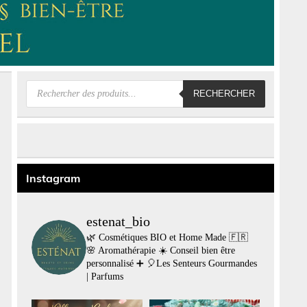
Recherche
RECHERCHER
de
produits
Instagram
estenat_bio
🌿 Cosmétiques BIO et Home Made 🇫🇷
🌸 Aromathérapie
☀️ Conseil bien être
personnalisé
➕
🎈Les Senteurs Gourmandes
| Parfums