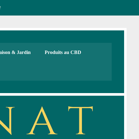
!
CBD français Bio
urs, cadeaux. Boutique de CBD
ison & Jardin
Produits au CBD