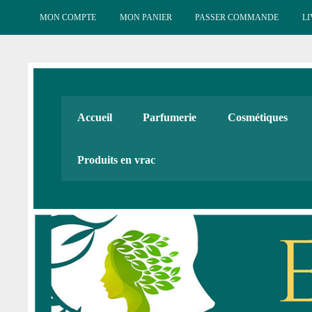
Skip
to
MON COMPTE
MON PANIER
PASSER COMMANDE
LI
content
Esténat : Parfumeri
Esténat parfums, Esténat cosmétiques. Produits de beauté
Accueil
Parfumerie
Cosmétiques
Cadeaux
Produits en vrac