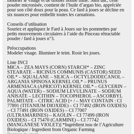
modeler le visage et de donner bonne mine. Sans talc, cette
poudre micronisée, contient de l’huile d’argan bio, appréciée
pour son côté doux pour la peau. Ce fard à joues se décline en
six nuances pour embellir toutes les carnations.
Conseils d’utilisation
Souriez et appliquez le Fard à Joues sur les pommettes par
petits mouvements circulaires à l’aide du Pinceau rétractable
poudre / fard à joues n°3.
Préoccupations
Modeler visage. Illuminer le teint. Rosir les joues.
Liste INCI
MICA – ZEA MAYS (CORN) STARCH* – ZINC
STEARATE – RICINUS COMMUNIS (CASTOR) SEED
OIL* – SQUALANE – SILICA – OCTYLDODECANOL –
ARGANIA SPINOSA KERNEL OIL* – PRUNUS
ARMENIACA (APRICOT) KERNEL OIL* – GLYCERIN –
AQUA (WATER) – SODIUM LEVULINATE – SODIUM
ANISATE – LECITHIN – TOCOPHEROL – ASCORBYL
PALMITATE – CITRIC ACID [+ / – MAY CONTAIN : CI
77891 (TITANIUM DIOXIDE) – CI 77492 (IRON OXIDES)
– CI 77491 (IRON OXIDES) – CI 77007
(ULTRAMARINES) – KAOLIN – CI 77499 (IRON
OXIDES) – CI 75470 (CARMINE) – CI 77742
(MANGANESE VIOLET)] *Ingrédient issu de l’Agriculture
Biologique / Ingredient from Organic Farming
Rupture de stock