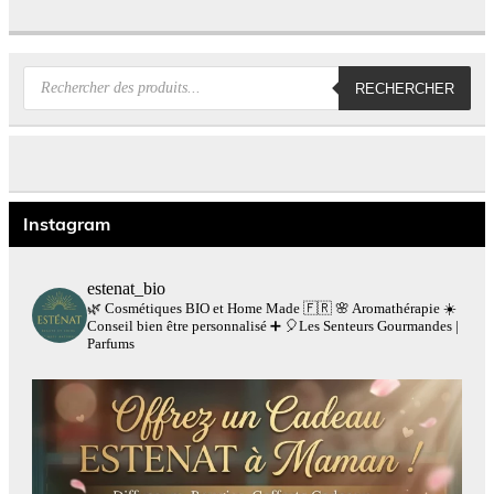
Recherche
RECHERCHER
de
produits
Instagram
estenat_bio
🌿 Cosmétiques BIO et Home Made 🇫🇷
🌸 Aromathérapie
☀️
Conseil bien être personnalisé
➕
🎈Les Senteurs Gourmandes |
Parfums