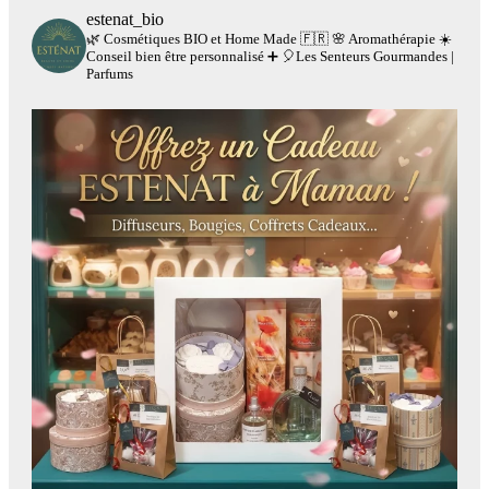
estenat_bio
🌿 Cosmétiques BIO et Home Made 🇫🇷
🌸 Aromathérapie
☀️
Conseil bien être personnalisé
➕
🎈Les Senteurs Gourmandes |
Parfums