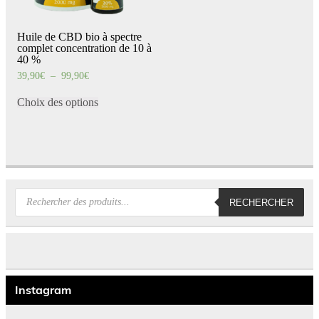
Huile de CBD bio à spectre
complet concentration de 10 à
40 %
Plage
39,90
€
–
99,90
€
de
Ce
prix :
produit
Choix des options
39,90€
a
à
99,90€
plusieurs
variations.
Les
options
peuvent
être
choisies
Recherche
RECHERCHER
sur
de
la
produits
page
du
produit
Instagram