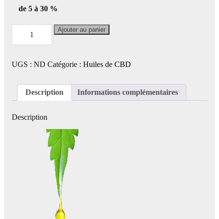
de 5 à 30 %
quantité
Ajouter au panier
de
Huile
de
CBD
UGS :
ND
Catégorie :
Huiles de CBD
bio
à
large
spectre
Description
Informations complémentaires
concentration
de
5
Description
à
30
%