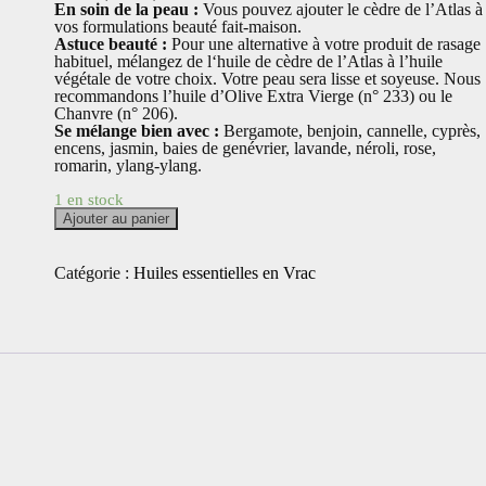
En soin de la peau :
Vous pouvez ajouter le cèdre de l’Atlas à
vos formulations beauté fait-maison.
Astuce beauté :
Pour une alternative à votre produit de rasage
habituel, mélangez de l‘huile de cèdre de l’Atlas à l’huile
végétale de votre choix. Votre peau sera lisse et soyeuse. Nous
recommandons l’huile d’Olive Extra Vierge (n° 233) ou le
Chanvre (n° 206).
Se mélange bien avec :
Bergamote, benjoin, cannelle, cyprès,
encens, jasmin, baies de genévrier, lavande, néroli, rose,
romarin, ylang-ylang.
1 en stock
quantité
Ajouter au panier
de
Huile
essentielle
Catégorie :
Huiles essentielles en Vrac
de
cèdre
de
l'Atlas
bio
10
ml
(3.00€)
+
flacon
compte
gouttes