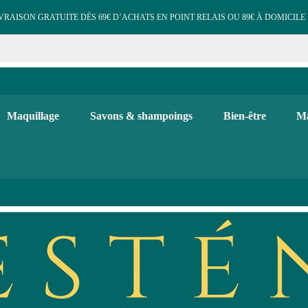
VRAISON GRATUITE DÈS 69€ D’ACHATS EN POINT RELAIS OU 89€ À DOMICILE 
e cosmétiques maquillage 
 et d'hygiène, maquillage bio, soins visage et corps. Bougies, diffuse
Maquillage
Savons & shampoings
Bien-être
Ma