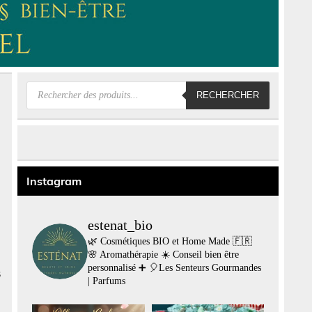
Recherche
RECHERCHER
de
produits
Instagram
estenat_bio
🌿 Cosmétiques BIO et Home Made 🇫🇷
🌸 Aromathérapie
☀️ Conseil bien être
personnalisé
➕
🎈Les Senteurs Gourmandes
s
| Parfums