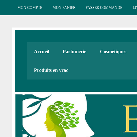
Skip
to
MON COMPTE
MON PANIER
PASSER COMMANDE
LI
content
Esténat : Parfumeri
Esténat parfums, Esténat cosmétiques. Produits de beauté
Accueil
Parfumerie
Cosmétiques
Cadeaux
Produits en vrac