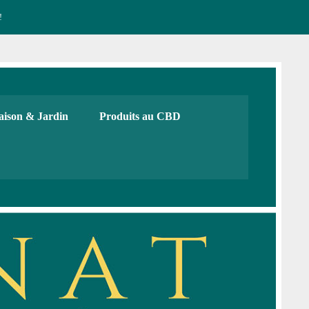
!
CBD français Bio
urs, cadeaux. Boutique de CBD
ison & Jardin
Produits au CBD