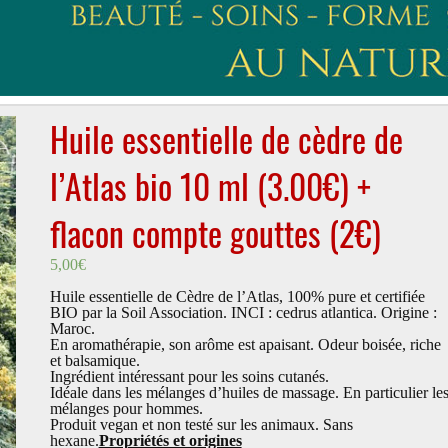
Huile essentielle de cèdre de
l’Atlas bio 10 ml (3.00€) +
flacon compte gouttes (2€)
5,00
€
Huile essentielle de Cèdre de l’Atlas, 100% pure et certifiée
BIO par la Soil Association. INCI : cedrus atlantica. Origine :
Maroc.
En aromathérapie, son arôme est apaisant. Odeur boisée, riche
et balsamique.
Ingrédient intéressant pour les soins cutanés.
Idéale dans les mélanges d’huiles de massage. En particulier le
mélanges pour hommes.
Produit vegan et non testé sur les animaux. Sans
hexane.
Propriétés et origines