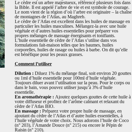
Le cèdre est un arbre majestueux, référencé plusieurs fois dans
la Bible. Il est appelé l’arbre de vie et est symbole de courage.
Le nom vient de la région d’où l’arbre est originaire – la chaîne
de montagnes de l’Atlas, au Maghreb.
Le cèdre de l’Atlas est excellent dans les huiles de massage en
particulier les huiles masculines. Mélangez-la avec une huile
végétale et d’autres huiles essentielles pour préparer vos
propres mélanges de massage énergisants et tonifiants.
L’huile essentielle de cèdre de l’Atlas s’utilise dans vos
formulations fait-maison telles que les baumes, huiles
corporelles, huiles de rasage ou huiles à barbe. On dit qu’elle
est bénéfique pour les peaux grasses.
Comment l’utiliser
Dilution :
Diluez 1% du mélange final, soit environ 20 gouttes
ou 1ml d’huile essentielle pour 100ml d’huile végétale.
Toujours diluer avant l’utilisation sur la peau. Pour le corps ou
dans le bain, vous pouvez utiliser jusqu’à 3% d’huile
essentielle.
En aromathérapie :
Ajoutez quelques gouttes de cette huile à
votre diffuseur et profitez de l’arôme calmant et relaxant du
cèdre de l’Atlas BIO.
En massage :
Préparez votre propre huile de massage, en
ajoutant du cèdre de l’Atlas et d’autre huiles essentielles, à
l’huile végétale de votre choix. Nous adorons l’huile de Coco
(n° 203), l’Amande Douce (n° 215) ou encore le Pépin de
Raisin (n° 210).