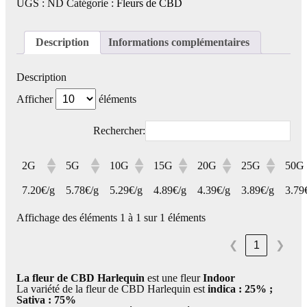
UGS :
ND
Catégorie :
Fleurs de CBD
CBD
Harlequin
-
CBD
Description
Informations complémentaires
français
et
Bio
Description
Afficher
éléments
Rechercher:
2G
5G
10G
15G
20G
25G
50G
7.20€/g
5.78€/g
5.29€/g
4.89€/g
4.39€/g
3.89€/g
3.79
Affichage des éléments 1 à 1 sur 1 éléments
1
❮
❯
La fleur de CBD Harlequin
est une fleur
Indoor
La variété de la fleur de CBD Harlequin est
indica : 25% ;
Sativa : 75%