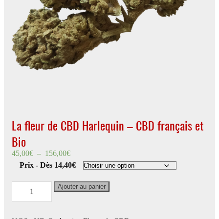
La fleur de CBD Harlequin – CBD français et
Bio
Plage
45,00
€
–
156,00
€
de
Prix - Dès 14,40€
prix :
45,00€
à
quantité
Ajouter au panier
156,00€
de
La
fleur
de