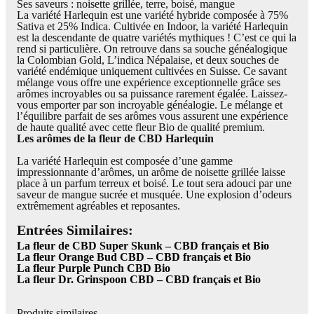
Ses saveurs : noisette grillée, terre, boisé, mangue
La variété Harlequin est une variété hybride composée à 75%
Sativa et 25% Indica. Cultivée en Indoor, la variété Harlequin
est la descendante de quatre variétés mythiques ! C’est ce qui la
rend si particulière. On retrouve dans sa souche généalogique
la Colombian Gold, L’indica Népalaise, et deux souches de
variété endémique uniquement cultivées en Suisse. Ce savant
mélange vous offre une expérience exceptionnelle grâce ses
arômes incroyables ou sa puissance rarement égalée. Laissez-
vous emporter par son incroyable généalogie. Le mélange et
l’équilibre parfait de ses arômes vous assurent une expérience
de haute qualité avec cette fleur Bio de qualité premium.
Les arômes de la fleur de CBD Harlequin
La variété Harlequin est composée d’une gamme
impressionnante d’arômes, un arôme de noisette grillée laisse
place à un parfum terreux et boisé. Le tout sera adouci par une
saveur de mangue sucrée et musquée. Une explosion d’odeurs
extrêmement agréables et reposantes.
Entrées Similaires:
La fleur de CBD Super Skunk – CBD français et Bio
La fleur Orange Bud CBD – CBD français et Bio
La fleur Purple Punch CBD Bio
La fleur Dr. Grinspoon CBD – CBD français et Bio
Produits similaires