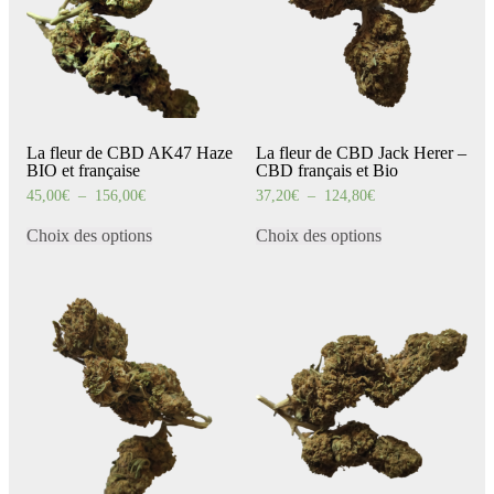
sur
sur
la
la
page
page
du
du
produit
produit
La fleur de CBD AK47 Haze
La fleur de CBD Jack Herer –
BIO et française
CBD français et Bio
Plage
Plage
45,00
€
–
156,00
€
37,20
€
–
124,80
€
de
de
Ce
Ce
prix :
prix :
produit
produit
Choix des options
Choix des options
45,00€
37,20€
a
a
à
à
156,00€
124,80€
plusieurs
plusieurs
variations.
variations.
Les
Les
options
options
peuvent
peuvent
être
être
choisies
choisies
sur
sur
la
la
page
page
du
du
produit
produit