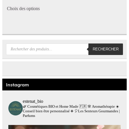
de
Ce
prix :
produit
Choix des options
45,00€
a
à
156,00€
plusieurs
variations.
Les
options
peuvent
être
choisies
Recherche
RECHERCHER
sur
de
la
produits
page
du
produit
Instagram
estenat_bio
🌿 Cosmétiques BIO et Home Made 🇫🇷
🌸 Aromathérapie
☀️
Conseil bien être personnalisé
➕
🎈Les Senteurs Gourmandes |
Parfums