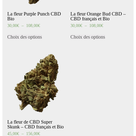
La fleur Purple Punch CBD
La fleur Orange Bud CBD –
Bio
CBD français et Bio
Plage
Plage
30,00
€
–
108,00
€
30,00
€
–
108,00
€
de
de
Ce
Ce
prix :
prix :
produit
produit
Choix des options
Choix des options
30,00€
30,00€
a
a
à
à
108,00€
108,00€
plusieurs
plusieurs
variations.
variations.
Les
Les
options
options
peuvent
peuvent
être
être
choisies
choisies
sur
sur
la
la
page
page
du
du
produit
produit
La fleur de CBD Super
Skunk – CBD français et Bio
Plage
45,00
€
–
156,00
€