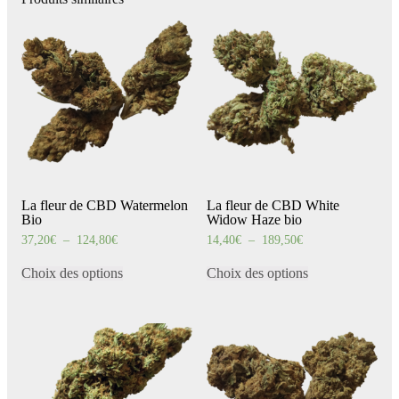
La fleur de CBD Watermelon
La fleur de CBD White
Bio
Widow Haze bio
Plage
Plage
37,20
€
–
124,80
€
14,40
€
–
189,50
€
de
de
Ce
Ce
prix :
prix :
produit
produit
Choix des options
Choix des options
37,20€
14,40€
a
a
à
à
124,80€
189,50€
plusieurs
plusieurs
variations.
variations.
Les
Les
options
options
peuvent
peuvent
être
être
choisies
choisies