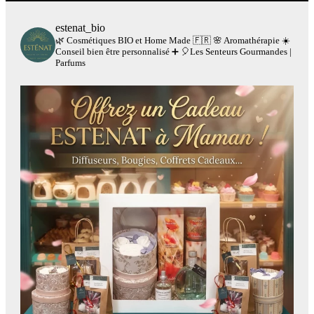
estenat_bio
🌿 Cosmétiques BIO et Home Made 🇫🇷
🌸 Aromathérapie
☀️
Conseil bien être personnalisé
➕
🎈Les Senteurs Gourmandes |
Parfums