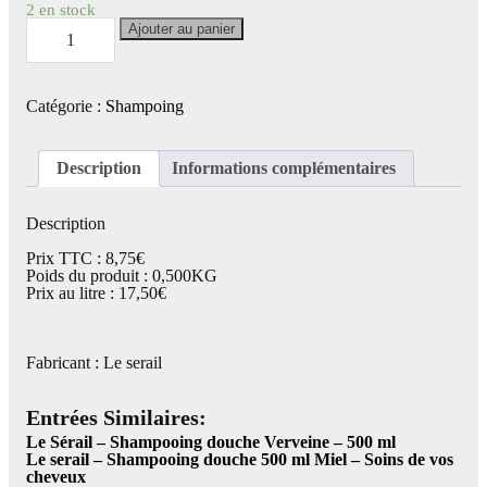
2 en stock
quantité
Ajouter au panier
de
Le
serail
-
Catégorie :
Shampoing
Shampooing
douche
Rose
Eglantine
Description
Informations complémentaires
-
500
ml
Description
Prix TTC : 8,75€
Poids du produit : 0,500KG
Prix au litre : 17,50€
Fabricant : Le serail
Entrées Similaires:
Le Sérail – Shampooing douche Verveine – 500 ml
Le serail – Shampooing douche 500 ml Miel – Soins de vos
cheveux