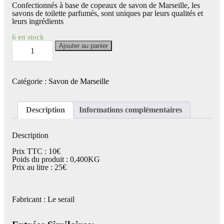
Confectionnés à base de copeaux de savon de Marseille, les
savons de toilette parfumés, sont uniques par leurs qualités et
leurs ingrédients
6 en stock
quantité
Ajouter au panier
de
Lot
de
4
Catégorie :
Savon de Marseille
savons
de
toilette
100g
Description
Informations complémentaires
parfumés
huile
d'argan,
Description
Citron,
Rose
Prix TTC : 10€
et
Poids du produit : 0,400KG
au
Prix au litre : 25€
Lait
d'Anesse
-
Le
Fabricant : Le serail
serail