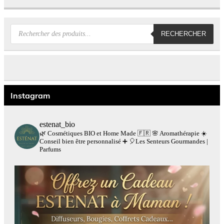
Recherche
RECHERCHER
de
produits
Instagram
estenat_bio
🌿 Cosmétiques BIO et Home Made 🇫🇷
🌸 Aromathérapie
☀️
Conseil bien être personnalisé
➕
🎈Les Senteurs Gourmandes |
Parfums