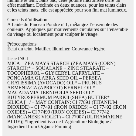
illumine le teint. Sans talc, cette poudre micronisée offre un
effet matifiant. Déclinée en deux nuances, pour les teints clairs
et les teints mats, elle est appréciée pour son fini mat lumineux.
Conseils d’utilisation
A l’aide du Pinceau Poudre n°1, mélangez l’ensemble des
couleurs. Appliquez par mouvements circulaires sur l’ensemble
du visage ou localement pour sculpter le visage.
Préoccupations
Éclat du teint. Matifier. Illuminer. Couvrance légère.
Liste INCI
MICA – ZEA MAYS STARCH (ZEA MAYS (CORN)
STARCH)* – SQUALANE – ZINC STEARATE –
TOCOPHEROL – GLYCERYL CAPRYLATE –
PONGAMIA GLABRA SEED OIL – PERSEA
GRATISSIMA (AVOCADO) OIL* – PRUNUS
ARMENIACA (APRICOT) KERNEL OIL* –
MACADAMIA TERNIFOLIA SEED OIL* –
BUTYROSPERMUM PARKII (SHEA) BUTTER* –
SILICA [+ / – MAY CONTAIN: CI 77891 (TITANIUM
DIOXIDE) – CI 77491 (IRON OXIDES) – CI 77492 (IRON
OXIDES) – CI 77499 (IRON OXIDES) – CI 77742
(MANGANESE VIOLET) – CI 77007 (ULTRAMARINE
BLUE)] *Ingrédient issu de l’Agriculture Biologique /
Ingredient from Organic Farming