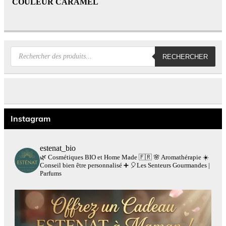
COULEUR CARAMEL
Recherche
RECHERCHER
de
produits
Instagram
estenat_bio
🌿 Cosmétiques BIO et Home Made 🇫🇷
🌸 Aromathérapie
☀️
Conseil bien être personnalisé
➕
🎈Les Senteurs Gourmandes |
Parfums