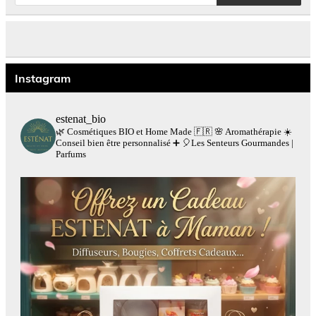
produits
Instagram
estenat_bio
🌿 Cosmétiques BIO et Home Made 🇫🇷
🌸 Aromathérapie
☀️
Conseil bien être personnalisé
➕
🎈Les Senteurs Gourmandes |
Parfums