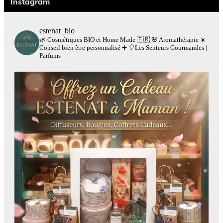
Instagram
estenat_bio
🌿 Cosmétiques BIO et Home Made 🇫🇷
🌸 Aromathérapie
☀️
Conseil bien être personnalisé
➕
🎈Les Senteurs Gourmandes |
Parfums