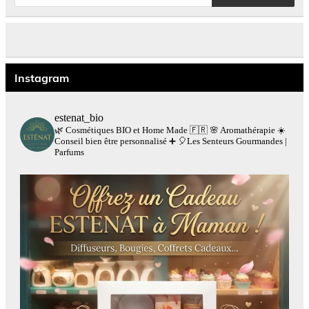
produits
Instagram
estenat_bio
🌿 Cosmétiques BIO et Home Made 🇫🇷
🌸 Aromathérapie
☀️
Conseil bien être personnalisé
➕
🎈Les Senteurs Gourmandes |
Parfums