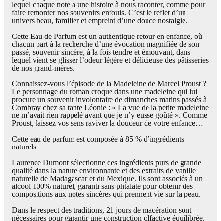
lequel chaque note a une histoire à nous raconter, comme pour
faire remonter nos souvenirs enfouis. C’est le reflet d’un
univers beau, familier et empreint d’une douce nostalgie.
Cette Eau de Parfum est un authentique retour en enfance, où
chacun part à la recherche d’une évocation magnifiée de son
passé, souvenir sincère, à la fois tendre et émouvant, dans
lequel vient se glisser l’odeur légère et délicieuse des pâtisseries
de nos grand-mères.
Connaissez-vous l’épisode de la Madeleine de Marcel Proust ?
Le personnage du roman croque dans une madeleine qui lui
procure un souvenir involontaire de dimanches matins passés à
Combray chez sa tante Léonie : « La vue de la petite madeleine
ne m’avait rien rappelé avant que je n’y eusse goûté ». Comme
Proust, laissez vos sens raviver la douceur de votre enfance…
Cette eau de parfum est composée à 85 % d’ingrédients
naturels.
Laurence Dumont sélectionne des ingrédients purs de grande
qualité dans la nature environnante et des extraits de vanille
naturelle de Madagascar et du Mexique. Ils sont associés à un
alcool 100% naturel, garanti sans phtalate pour obtenir des
compositions aux notes sincères qui prennent vie sur la peau.
Dans le respect des traditions, 21 jours de macération sont
nécessaires pour garantir une construction olfactive équilibrée.