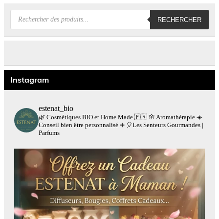
Recherche
RECHERCHER
de
produits
Instagram
estenat_bio
🌿 Cosmétiques BIO et Home Made 🇫🇷
🌸 Aromathérapie
☀️
Conseil bien être personnalisé
➕
🎈Les Senteurs Gourmandes |
Parfums