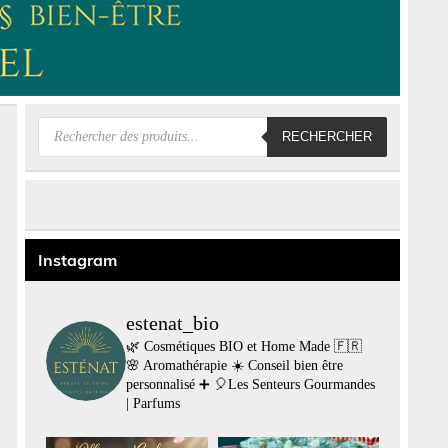
Recherche
RECHERCHER
de
produits
Instagram
estenat_bio
🌿 Cosmétiques BIO et Home Made 🇫🇷
🌸 Aromathérapie
☀️ Conseil bien être
personnalisé
➕
🎈Les Senteurs Gourmandes
| Parfums