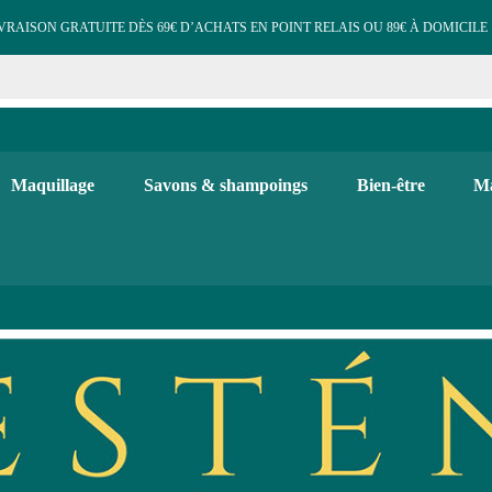
VRAISON GRATUITE DÈS 69€ D’ACHATS EN POINT RELAIS OU 89€ À DOMICILE 
e cosmétiques maquillage 
 et d'hygiène, maquillage bio, soins visage et corps. Bougies, diffuse
Maquillage
Savons & shampoings
Bien-être
Ma