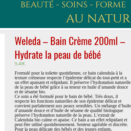
Weleda – Bain Crème 200ml –
Hydrate la peau de bébé
9,40
€
Formulé pour la toilette quotidienne, ce bain calendula à la
texture crémeuse respecte l’épiderme délicat du tout-petit et a
un effet apaisant et relipidant. Il préserve l’hydratation naturelle
de la peau de bébé grâce à sa teneur en huile d’amande douce
et de sésame bio.
Ce soin a été formulé pour le bain de bébé. Très doux, il
respecte les fonctions naturelles de son épiderme délicat et
convient parfaitement aux peaux sensibles. Un mélange d’huile
d’amande douce et d’huile de sésame de qualité biologique
préserve l’hydratation naturelle de la peau. L’extrait de
Calendula bio calme et apaise. Ce bain a un effet relipidant et
peut être utilisé quotidiennement. Senteur agréable et discrète.
Pour la peau délicate des bébés et des jeunes enfants.