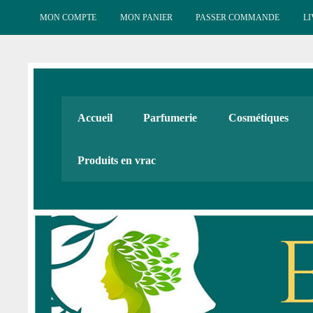
Skip
to
MON COMPTE
MON PANIER
PASSER COMMANDE
LI
content
Esténat : Parfumeri
Esténat parfums, Esténat cosmétiques. Produits de beauté
Accueil
Parfumerie
Cosmétiques
Cadeaux
Produits en vrac