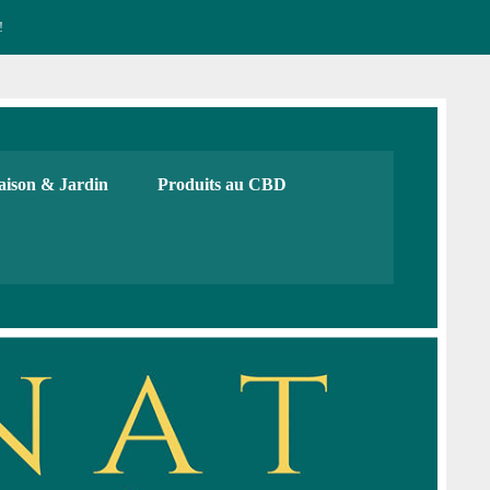
!
CBD français Bio
urs, cadeaux. Boutique de CBD
ison & Jardin
Produits au CBD