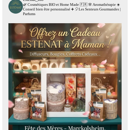
🌿 Cosmétiques BIO et Home Made 🇫🇷
🌸 Aromathérapie
☀️
Conseil bien être personnalisé
➕
🎈Les Senteurs Gourmandes |
Parfums