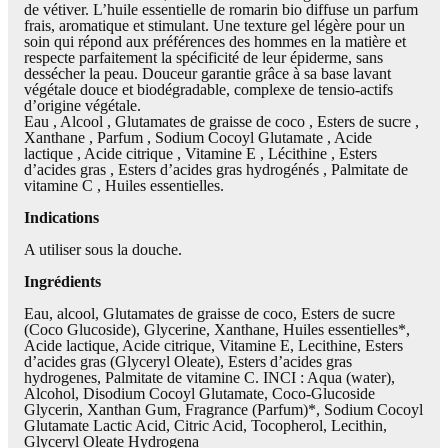
de vétiver. L’huile essentielle de romarin bio diffuse un parfum
frais, aromatique et stimulant. Une texture gel légère pour un
soin qui répond aux préférences des hommes en la matière et
respecte parfaitement la spécificité de leur épiderme, sans
dessécher la peau. Douceur garantie grâce à sa base lavant
végétale douce et biodégradable, complexe de tensio-actifs
d’origine végétale.
Eau , Alcool , Glutamates de graisse de coco , Esters de sucre ,
Xanthane , Parfum , Sodium Cocoyl Glutamate , Acide
lactique , Acide citrique , Vitamine E , Lécithine , Esters
d’acides gras , Esters d’acides gras hydrogénés , Palmitate de
vitamine C , Huiles essentielles.
Indications
A utiliser sous la douche.
Ingrédients
Eau, alcool, Glutamates de graisse de coco, Esters de sucre
(Coco Glucoside), Glycerine, Xanthane, Huiles essentielles*,
Acide lactique, Acide citrique, Vitamine E, Lecithine, Esters
d’acides gras (Glyceryl Oleate), Esters d’acides gras
hydrogenes, Palmitate de vitamine C. INCI : Aqua (water),
Alcohol, Disodium Cocoyl Glutamate, Coco-Glucoside
Glycerin, Xanthan Gum, Fragrance (Parfum)*, Sodium Cocoyl
Glutamate Lactic Acid, Citric Acid, Tocopherol, Lecithin,
Glyceryl Oleate Hydrogena