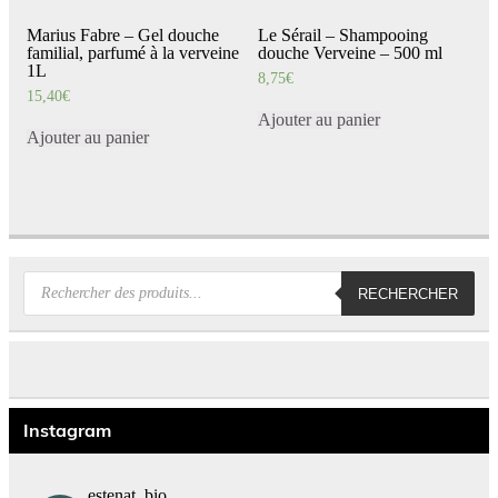
Marius Fabre – Gel douche
Le Sérail – Shampooing
familial, parfumé à la verveine
douche Verveine – 500 ml
1L
8,75
€
15,40
€
Ajouter au panier
Ajouter au panier
Recherche
RECHERCHER
de
produits
Instagram
estenat_bio