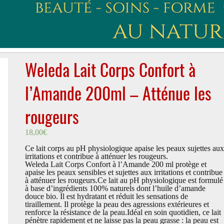
Weleda Lait Corps Confort à
l’Amande 200ml – Atténue les
rougeurs
18,00
€
Ce lait corps au pH physiologique apaise les peaux sujettes aux
irritations et contribue à atténuer les rougeurs.
Weleda Lait Corps Confort à l’Amande 200 ml protège et
apaise les peaux sensibles et sujettes aux irritations et contribue
à atténuer les rougeurs.Ce lait au pH physiologique est formulé
à base d’ingrédients 100% naturels dont l’huile d’amande
douce bio. Il est hydratant et réduit les sensations de
tiraillement. Il protège la peau des agressions extérieures et
renforce la résistance de la peau.Idéal en soin quotidien, ce lait
pénètre rapidement et ne laisse pas la peau grasse : la peau est