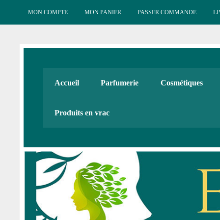
Skip
to
MON COMPTE
MON PANIER
PASSER COMMANDE
LI
content
Esténat : Parfumeri
Esténat parfums, Esténat cosmétiques. Produits de beauté
Accueil
Parfumerie
Cosmétiques
Cadeaux
Produits en vrac