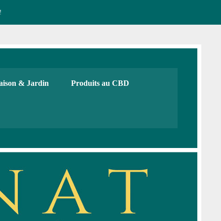
!
CBD français Bio
urs, cadeaux. Boutique de CBD
ison & Jardin
Produits au CBD