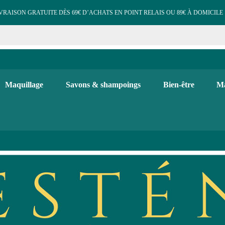
VRAISON GRATUITE DÈS 69€ D’ACHATS EN POINT RELAIS OU 89€ À DOMICILE 
e cosmétiques maquillage 
 et d'hygiène, maquillage bio, soins visage et corps. Bougies, diffuse
Maquillage
Savons & shampoings
Bien-être
Ma