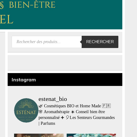
Recherche
RECHERCHER
de
produits
Instagram
estenat_bio
🌿 Cosmétiques BIO et Home Made 🇫🇷
🌸 Aromathérapie
☀️ Conseil bien être
personnalisé
➕
🎈Les Senteurs Gourmandes
| Parfums