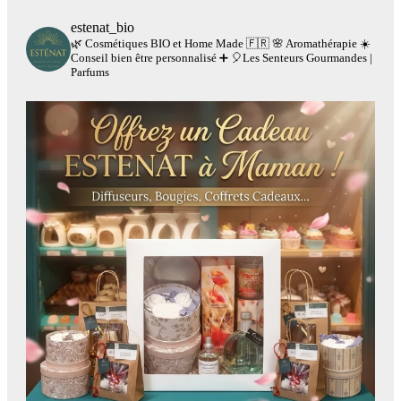
estenat_bio
🌿 Cosmétiques BIO et Home Made 🇫🇷
🌸 Aromathérapie
☀️
Conseil bien être personnalisé
➕
🎈Les Senteurs Gourmandes |
Parfums