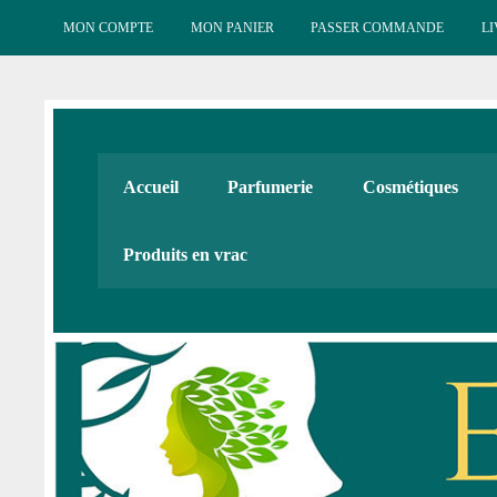
Skip
to
MON COMPTE
MON PANIER
PASSER COMMANDE
LI
content
Esténat : Parfumeri
Esténat parfums, Esténat cosmétiques. Produits de beauté
Accueil
Parfumerie
Cosmétiques
Cadeaux
Produits en vrac