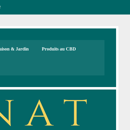
!
CBD français Bio
urs, cadeaux. Boutique de CBD
ison & Jardin
Produits au CBD