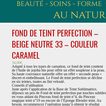
FOND DE TEINT PERFECTION –
BEIGE NEUTRE 33 – COULEUR
CARAMEL
34,00
€
Adapté à tous les types de carnation, ce fond de teint contient
de l’huile de jojoba bio pour offrir un effet souplesse à la peau.
Sa haute couvrance naturelle offre un effet « seconde peau »
discret et embellissant. Le Fond de teint perfection se décline
en six teintes, toutes au fini velouté.
Conseils d’utilisation
Juste après l’application de la Base de Teint Sublimatrice,
déposez un peu de Fond de teint perfection par touches subtiles
en vous aidant du Pinceau fond de teint n°4, du Pinceau
magique teint n°19 ou encore de l’Éponge Blender teint. Au
besoin, recommencez l’opération jusqu’à obtenir le résultat