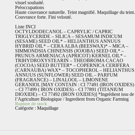
visuel souhaité.
Préoccupations
Haute couvrance naturelle. Teint magnifié. Maquillage du teint.
Couvrance forte. Fini velouté.
Liste INCI
OCTYLDODECANOL – CAPRYLIC / CAPRIC
TRIGLYCERIDE – SILICA – SESAMUM INDICUM
(SESAME) SEED OIL* – HELIANTHUS ANNUUS
HYBRID OIL* – CERA ALBA (BEESWAX)* – MICA –
SIMMONDSIA CHINENSIS (JOJOBA) SEED OIL* –
PRUNUS ARMENIACA (APRICOT) KERNEL OIL* –
TRIHYDROXYSTEARIN – THEOBROMA CACAO
(COCOA) SEED BUTTER* – COPERNICA CERIFERA
(CARNAUBA) WAX* – TOCOPHEROL – HELIANTHUS
ANNUUS (SUNFLOWER) SEED OIL – PARFUM
(FRAGRANCE) – LINALOOL – LIMONENE 
GERANIOL [MAY CONTAIN : CI 77491 (IRON OXIDES)
– CI 77499 ( IRON OXIDES) – CI 77891 (TITANIUM
DIOXIDE) – CI 77492 (IRON OXIDES)] *Ingrédient issu de
l’Agriculture Biologique / Ingredient from Organic Farming
Rupture de stock
Catégorie :
Maquillage