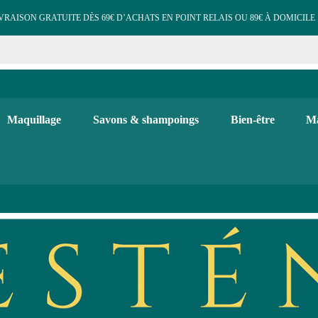
VRAISON GRATUITE DÈS 69€ D’ACHATS EN POINT RELAIS OU 89€ À DOMICILE 
e cosmétiques maquillage 
 et d'hygiène, maquillage bio, soins visage et corps. Bougies, diffuse
Maquillage
Savons & shampoings
Bien-être
Ma