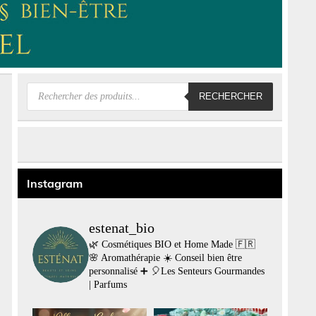
Recherche
RECHERCHER
de
produits
Instagram
estenat_bio
🌿 Cosmétiques BIO et Home Made 🇫🇷
🌸 Aromathérapie
☀️ Conseil bien être
personnalisé
➕
🎈Les Senteurs Gourmandes
| Parfums