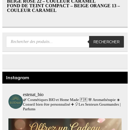
BEIGE ROSE 22 – COULEUR CARAMEL
FOND DE TEINT COMPACT – BEIGE ORANGE 13 –
COULEUR CARAMEL
Recherche
RECHERCHER
de
produits
Instagram
estenat_bio
🌿 Cosmétiques BIO et Home Made 🇫🇷
🌸 Aromathérapie
☀️
Conseil bien être personnalisé
➕
🎈Les Senteurs Gourmandes |
Parfums