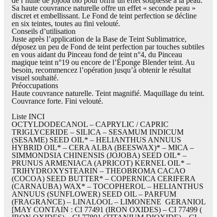
de l’huile de jojoba bio pour offrir un effet souplesse à la peau.
Sa haute couvrance naturelle offre un effet « seconde peau »
discret et embellissant. Le Fond de teint perfection se décline
en six teintes, toutes au fini velouté.
Conseils d’utilisation
Juste après l’application de la Base de Teint Sublimatrice,
déposez un peu de Fond de teint perfection par touches subtiles
en vous aidant du Pinceau fond de teint n°4, du Pinceau
magique teint n°19 ou encore de l’Éponge Blender teint. Au
besoin, recommencez l’opération jusqu’à obtenir le résultat
visuel souhaité.
Préoccupations
Haute couvrance naturelle. Teint magnifié. Maquillage du teint.
Couvrance forte. Fini velouté.
Liste INCI
OCTYLDODECANOL – CAPRYLIC / CAPRIC
TRIGLYCERIDE – SILICA – SESAMUM INDICUM
(SESAME) SEED OIL* – HELIANTHUS ANNUUS
HYBRID OIL* – CERA ALBA (BEESWAX)* – MICA –
SIMMONDSIA CHINENSIS (JOJOBA) SEED OIL* –
PRUNUS ARMENIACA (APRICOT) KERNEL OIL* –
TRIHYDROXYSTEARIN – THEOBROMA CACAO
(COCOA) SEED BUTTER* – COPERNICA CERIFERA
(CARNAUBA) WAX* – TOCOPHEROL – HELIANTHUS
ANNUUS (SUNFLOWER) SEED OIL – PARFUM
(FRAGRANCE) – LINALOOL – LIMONENE  GERANIOL
[MAY CONTAIN : CI 77491 (IRON OXIDES) – CI 77499 (