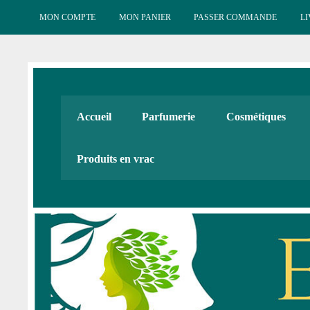
Skip
to
MON COMPTE
MON PANIER
PASSER COMMANDE
LI
content
Esténat : Parfumeri
Esténat parfums, Esténat cosmétiques. Produits de beauté
Accueil
Parfumerie
Cosmétiques
Cadeaux
Produits en vrac