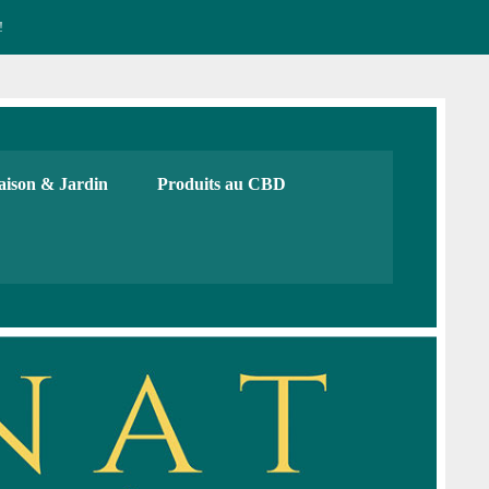
!
CBD français Bio
urs, cadeaux. Boutique de CBD
ison & Jardin
Produits au CBD