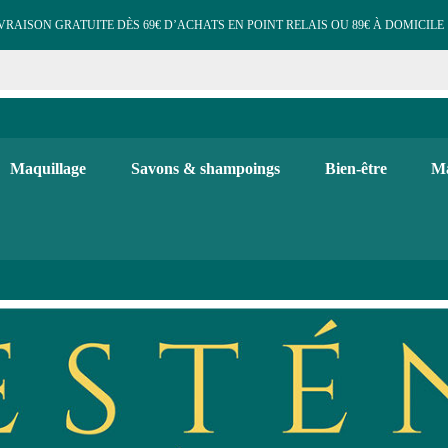
VRAISON GRATUITE DÈS 69€ D’ACHATS EN POINT RELAIS OU 89€ À DOMICILE 
e cosmétiques maquillage 
 et d'hygiène, maquillage bio, soins visage et corps. Bougies, diffuse
Maquillage
Savons & shampoings
Bien-être
Ma