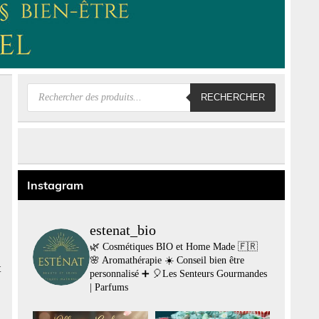
Recherche
RECHERCHER
de
produits
Instagram
estenat_bio
🌿 Cosmétiques BIO et Home Made 🇫🇷
🌸 Aromathérapie
☀️ Conseil bien être
t
personnalisé
➕
🎈Les Senteurs Gourmandes
| Parfums