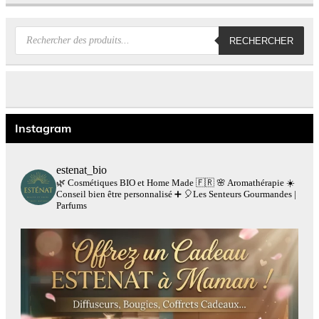
Recherche
RECHERCHER
de
produits
Instagram
estenat_bio
🌿 Cosmétiques BIO et Home Made 🇫🇷
🌸 Aromathérapie
☀️
Conseil bien être personnalisé
➕
🎈Les Senteurs Gourmandes |
Parfums