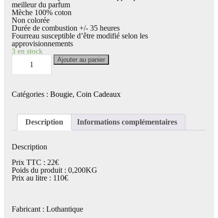
meilleur du parfum
Mèche 100% coton
Non colorée
Durée de combustion +/- 35 heures
Fourreau susceptible d’être modifié selon les
approvisionnements
3 en stock
quantité
Ajouter au panier
de
Bougie
parfumée
200g
Catégories :
Bougie
,
Coin Cadeaux
La
Tête
dans
les
Description
Informations complémentaires
Etoiles
-
Lothantique
Description
Prix TTC : 22€
Poids du produit : 0,200KG
Prix au litre : 110€
Fabricant : Lothantique