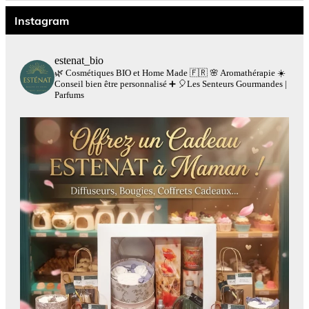
Instagram
estenat_bio
🌿 Cosmétiques BIO et Home Made 🇫🇷
🌸 Aromathérapie
☀️
Conseil bien être personnalisé
➕
🎈Les Senteurs Gourmandes |
Parfums