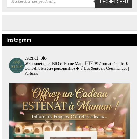
RECHERCHER
de
produits
Instagram
estenat_bio
🌿 Cosmétiques BIO et Home Made 🇫🇷
🌸 Aromathérapie
☀️
Conseil bien être personnalisé
➕
🎈Les Senteurs Gourmandes |
Parfums