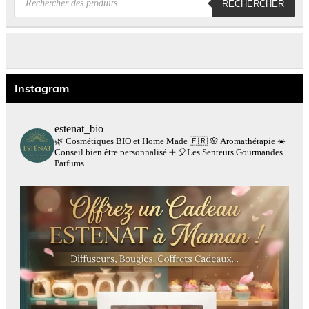
RECHERCHER
de
produits
Instagram
estenat_bio
🌿 Cosmétiques BIO et Home Made 🇫🇷
🌸 Aromathérapie
☀️
Conseil bien être personnalisé
➕
🎈Les Senteurs Gourmandes |
Parfums