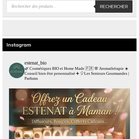
Recherche
RECHERCHER
de
produits
Instagram
estenat_bio
🌿 Cosmétiques BIO et Home Made 🇫🇷
🌸 Aromathérapie
☀️
Conseil bien être personnalisé
➕
🎈Les Senteurs Gourmandes |
Parfums