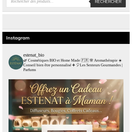
RECHERCHER
de
produits
Instagram
estenat_bio
🌿 Cosmétiques BIO et Home Made 🇫🇷
🌸 Aromathérapie
☀️
Conseil bien être personnalisé
➕
🎈Les Senteurs Gourmandes |
Parfums