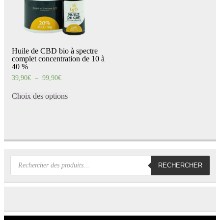
Huile de CBD bio à spectre
complet concentration de 10 à
40 %
Plage
39,90
€
–
99,90
€
de
Ce
prix :
produit
Choix des options
39,90€
a
à
99,90€
plusieurs
variations.
Les
options
peuvent
être
choisies
Recherche
RECHERCHER
sur
de
la
produits
page
du
produit