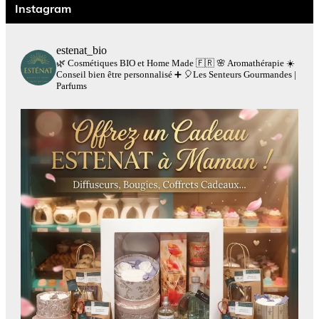
Instagram
estenat_bio
🌿 Cosmétiques BIO et Home Made 🇫🇷
🌸 Aromathérapie
☀️
Conseil bien être personnalisé
➕
🎈Les Senteurs Gourmandes |
Parfums