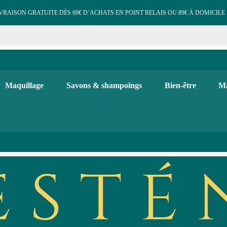
VRAISON GRATUITE DÈS 69€ D’ACHATS EN POINT RELAIS OU 89€ À DOMICILE 
e cosmétiques maquillage 
 et d'hygiène, maquillage bio, soins visage et corps. Bougies, diffuse
Maquillage
Savons & shampoings
Bien-être
Ma