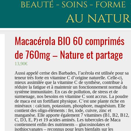
Macacérola BIO 60 comprimés
de 760mg – Nature et partage
13,90
€
Aussi appelé cerise des Barbades, l’acérola est utilisée pour sa
teneur très forte en vitamine C d’origine naturelle. Celle-ci,
mieux assimilée que la vitamine C de synthèse, contribue à
réduire la fatigue et à maintenir un fonctionnement normal du
système immunitaire. En cas de pollution, de stress et de
surmenage, nos besoins en vitamine C sont accrus. La poudre
de maca est un fortifiant physique. C’est une plante riche en
minéraux : calcium, potassium, phosphore, magnésium. Elle
contient des oligo-éléments : fer, iode, cuivre, zinc et
manganèse. Elle apporte également 7 vitamines (B1, B2, B12,
C, D3, E, P) et 19 acides aminés. Les tubercules de Maca
contiennent enfin des nutriments – glucosinolates et
isothiocyanates – reconnus pour leurs bienfaits sur les