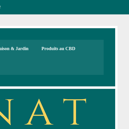
!
CBD français Bio
urs, cadeaux. Boutique de CBD
ison & Jardin
Produits au CBD