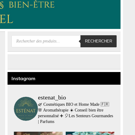
Recherche
RECHERCHER
de
produits
Instagram
estenat_bio
🌿 Cosmétiques BIO et Home Made 🇫🇷
🌸 Aromathérapie
☀️ Conseil bien être
personnalisé
➕
🎈Les Senteurs Gourmandes
| Parfums