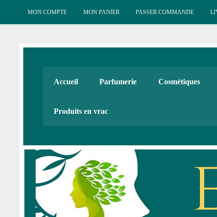
Skip
to
MON COMPTE
MON PANIER
PASSER COMMANDE
LI
content
Esténat : Parfumeri
Esténat parfums, Esténat cosmétiques. Produits de beauté
Accueil
Parfumerie
Cosmétiques
Cadeaux
Produits en vrac