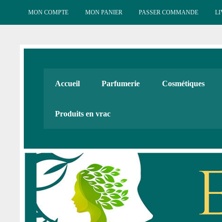
Skip
to
MON COMPTE
MON PANIER
PASSER COMMANDE
LI
content
Esténat : Parfumeri
Esténat parfums, Esténat cosmétiques. Produits de beauté
Accueil
Parfumerie
Cosmétiques
Cadeaux
Produits en vrac