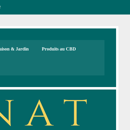
!
CBD français Bio
urs, cadeaux. Boutique de CBD
ison & Jardin
Produits au CBD