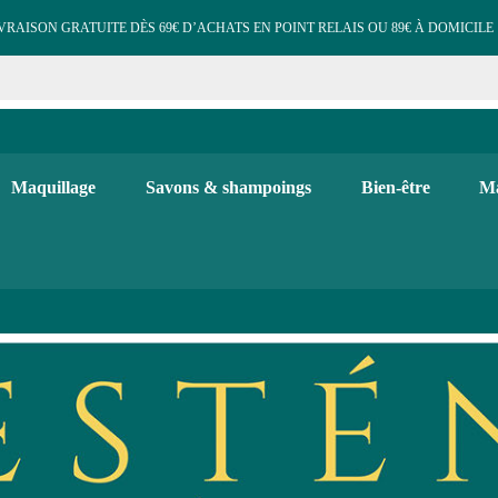
VRAISON GRATUITE DÈS 69€ D’ACHATS EN POINT RELAIS OU 89€ À DOMICILE 
e cosmétiques maquillage 
 et d'hygiène, maquillage bio, soins visage et corps. Bougies, diffuse
Maquillage
Savons & shampoings
Bien-être
Ma