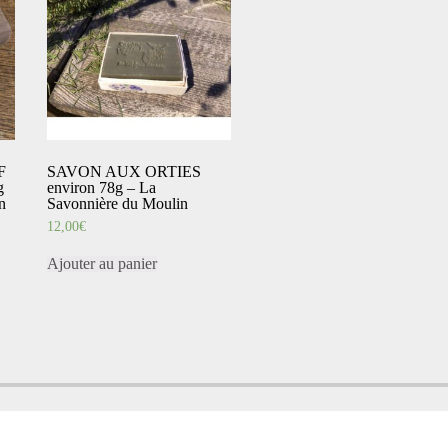
F
SAVON AUX ORTIES
g
environ 78g – La
n
Savonnière du Moulin
12,00
€
Ajouter au panier