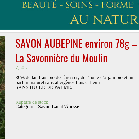
SAVON AUBEPINE environ 78g –
La Savonnière du Moulin
7,50
€
30% de lait frais bio des ânesses, de l’huile d’argan bio et un
parfum naturel sans allergènes frais et fleuri.
SANS HUILE DE PALME.
Rupture de stock
Catégorie :
Savon Lait d’Ânesse