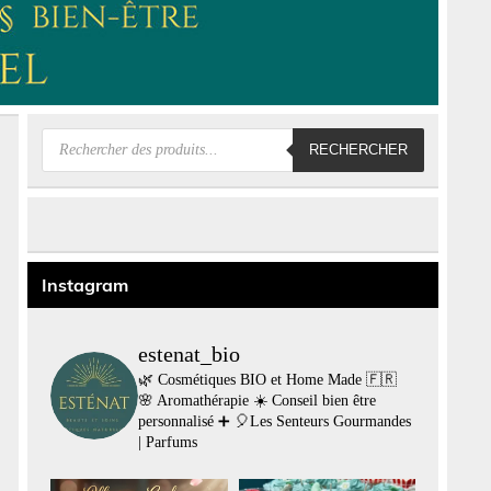
Recherche
RECHERCHER
de
produits
Instagram
estenat_bio
🌿 Cosmétiques BIO et Home Made 🇫🇷
🌸 Aromathérapie
☀️ Conseil bien être
personnalisé
➕
🎈Les Senteurs Gourmandes
| Parfums