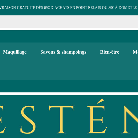
VRAISON GRATUITE DÈS 69€ D’ACHATS EN POINT RELAIS OU 89€ À DOMICILE 
e cosmétiques maquillage 
 et d'hygiène, maquillage bio, soins visage et corps. Bougies, diffuse
Maquillage
Savons & shampoings
Bien-être
Ma