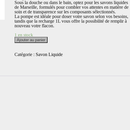
Sous la douche ou dans le bain, optez pour les savons liquides
de Marseille, formulés pour combler vos attentes en matière de
soin et de transparence sur les composants sélectionnés.
La pompe est idéale pour doser votre savon selon vos besoins,
tandis que la recharge 1L vous offre la possibilité de remplir à
nouveau votre flacon.
1 en stock
quantité
Ajouter au panier
de
Savon
liquide
Catégorie :
Savon Liquide
de
Marseille
Écorces
d'orange
et
à
la
Cannelle
400ml
-
Marius
Fabre