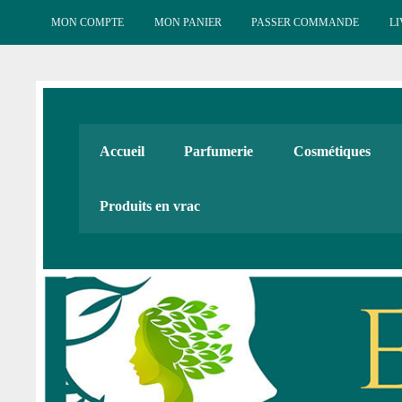
Skip
to
MON COMPTE
MON PANIER
PASSER COMMANDE
LI
content
Esténat : Parfumeri
Esténat parfums, Esténat cosmétiques. Produits de beauté
Accueil
Parfumerie
Cosmétiques
Cadeaux
Produits en vrac