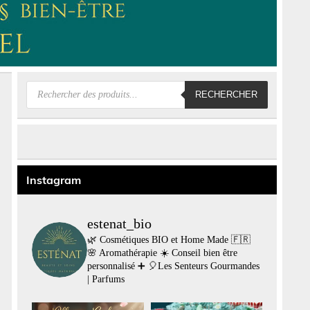
Recherche
RECHERCHER
de
produits
Instagram
estenat_bio
🌿 Cosmétiques BIO et Home Made 🇫🇷
🌸 Aromathérapie
☀️ Conseil bien être
personnalisé
➕
🎈Les Senteurs Gourmandes
| Parfums