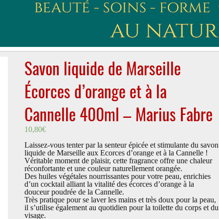
Savon liquide de Marseille
Écorces d’orange et à la
Cannelle 400ml – Marius Fabre
10,80
€
Laissez-vous tenter par la senteur épicée et stimulante du savon
liquide de Marseille aux Ecorces d’orange et à la Cannelle !
Véritable moment de plaisir, cette fragrance offre une chaleur
réconfortante et une couleur naturellement orangée.
Des huiles végétales nourrissantes pour votre peau, enrichies
d’un cocktail alliant la vitalité des écorces d’orange à la
douceur poudrée de la Cannelle.
Très pratique pour se laver les mains et très doux pour la peau,
il s’utilise également au quotidien pour la toilette du corps et du
visage.