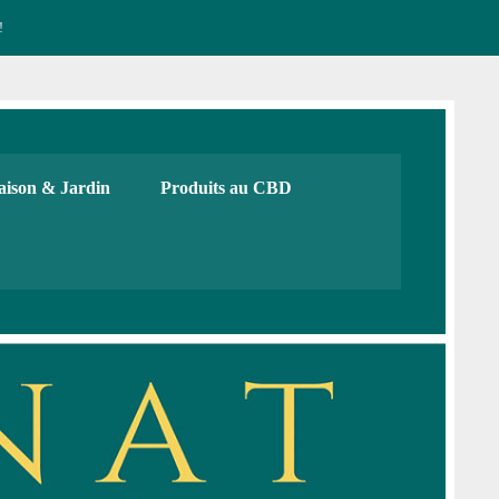
!
CBD français Bio
urs, cadeaux. Boutique de CBD
ison & Jardin
Produits au CBD