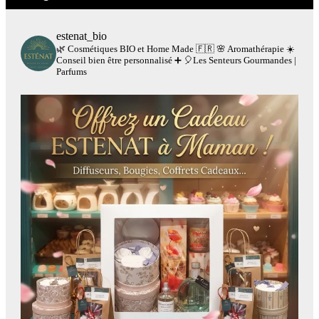
estenat_bio
🌿 Cosmétiques BIO et Home Made 🇫🇷
🌸 Aromathérapie
☀️
Conseil bien être personnalisé
➕
🎈Les Senteurs Gourmandes |
Parfums