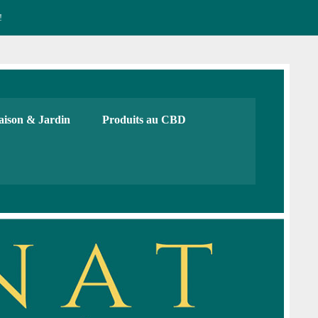
!
CBD français Bio
urs, cadeaux. Boutique de CBD
ison & Jardin
Produits au CBD