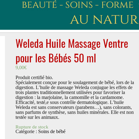
Weleda Huile Massage Ventre
pour les Bébés 50 ml
9,00
€
Produit certifié bio.
Spécialement conçue pour le soulagement de bébé, lors de la
digestion. L’huile de massage Weleda conjugue les effets de
trois plantes traditionnellement utilisées pour favoriser la
digestion : la marjolaine, la camomille et la cardamome.
Efficacité, testé,e sous contrôle dermatologique. L’huile
Weleda est sans conservateurs (parabens…), sans colorants,
sans parfums de synthèse, sans huiles minérales. Elle est non
testée sur les animaux.
Rupture de stock
Catégorie :
Soins de bébé