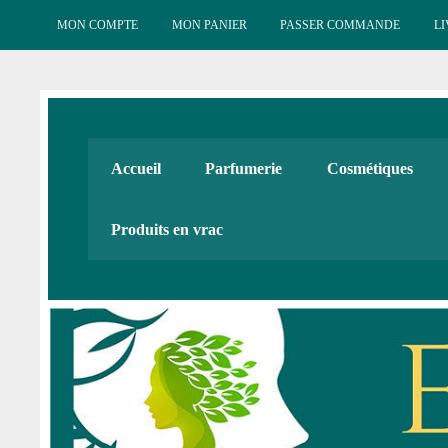
Skip
to
MON COMPTE
MON PANIER
PASSER COMMANDE
LI
content
Esténat : Parfumeri
Esténat parfums, Esténat cosmétiques. Produits de beauté
Accueil
Parfumerie
Cosmétiques
Cadeaux
Produits en vrac