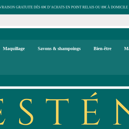
VRAISON GRATUITE DÈS 69€ D’ACHATS EN POINT RELAIS OU 89€ À DOMICILE 
e cosmétiques maquillage 
 et d'hygiène, maquillage bio, soins visage et corps. Bougies, diffuse
Maquillage
Savons & shampoings
Bien-être
Ma