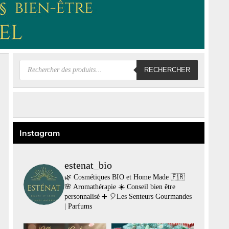
Recherche
RECHERCHER
de
produits
Instagram
estenat_bio
🌿 Cosmétiques BIO et Home Made 🇫🇷
🌸 Aromathérapie
☀️ Conseil bien être
personnalisé
➕
🎈Les Senteurs Gourmandes
| Parfums