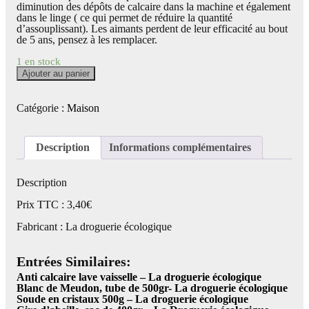
diminution des dépôts de calcaire dans la machine et également
dans le linge ( ce qui permet de réduire la quantité
d’assouplissant). Les aimants perdent de leur efficacité au bout
de 5 ans, pensez à les remplacer.
1 en stock
quantité
Ajouter au panier
de
Anneau
anti-
Catégorie :
Maison
calcaire
(machine
à
Description
Informations complémentaires
café)
-
La
droguerie
Description
écologique
Prix TTC : 3,40€
Fabricant : La droguerie écologique
Entrées Similaires:
Anti calcaire lave vaisselle – La droguerie écologique
Blanc de Meudon, tube de 500gr- La droguerie écologique
Soude en cristaux 500g – La droguerie écologique