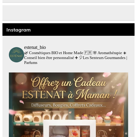
Instagram
estenat_bio
🌿 Cosmétiques BIO et Home Made 🇫🇷
🌸 Aromathérapie
☀️
Conseil bien être personnalisé
➕
🎈Les Senteurs Gourmandes |
Parfums