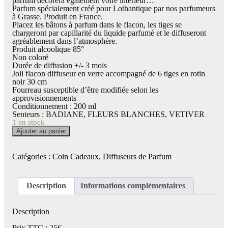
parfum décorera également votre intérieur…
Parfum spécialement créé pour Lothantique par nos parfumeurs
à Grasse. Produit en France.
Placez les bâtons à parfum dans le flacon, les tiges se
chargeront par capillarité du liquide parfumé et le diffuseront
agréablement dans l’atmosphère.
Produit alcoolique 85°
Non coloré
Durée de diffusion +/- 3 mois
Joli flacon diffuseur en verre accompagné de 6 tiges en rotin
noir 30 cm
Fourreau susceptible d’être modifiée selon les
approvisionnements
Conditionnement : 200 ml
Senteurs : BADIANE, FLEURS BLANCHES, VETIVER
1 en stock
quantité
Ajouter au panier
de
Bâtons
à
Catégories :
Coin Cadeaux
,
Diffuseurs de Parfum
parfum
200
ml
Description
Informations complémentaires
-
Soleil
-
Lothantique
Description
Prix TTC : 25€