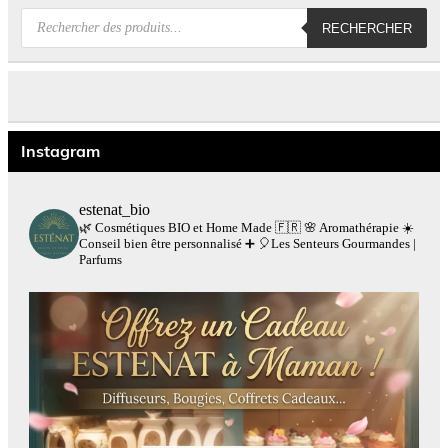
Recherche
RECHERCHER
de
produits
Instagram
estenat_bio
🌿 Cosmétiques BIO et Home Made 🇫🇷
🌸 Aromathérapie
☀️
Conseil bien être personnalisé
➕
🎈Les Senteurs Gourmandes |
Parfums