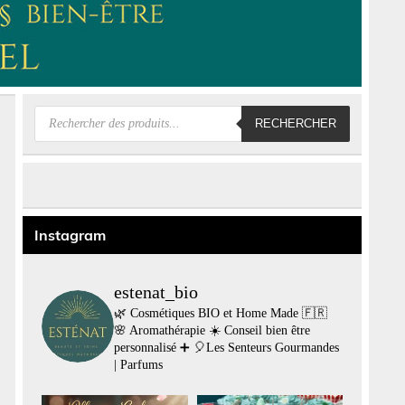
Recherche
RECHERCHER
de
produits
Instagram
estenat_bio
🌿 Cosmétiques BIO et Home Made 🇫🇷
🌸 Aromathérapie
☀️ Conseil bien être
personnalisé
➕
🎈Les Senteurs Gourmandes
| Parfums