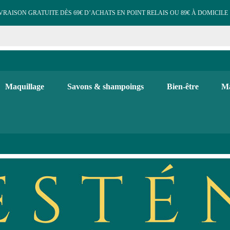
VRAISON GRATUITE DÈS 69€ D’ACHATS EN POINT RELAIS OU 89€ À DOMICILE 
e cosmétiques maquillage 
 et d'hygiène, maquillage bio, soins visage et corps. Bougies, diffuse
Maquillage
Savons & shampoings
Bien-être
Ma