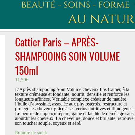
Cattier Paris – APRÈS-
SHAMPOOING SOIN VOLUME
150ml
11,50
€
L’Après-shampooing Soin Volume cheveux fins Cattier, à la
texture crémeuse et fondante, nourrit, densifie et renforce les
longueurs affinées. Véritable complexe créateur de matière,
l’huile d’abyssinie, associée aux phytostérols, restructure et
protège les cheveux grâce à ses vertus nutritives et filmogènes.
Le beurre de cupuaçu répare, gaine et facilite le démêlage sans
alourdir les cheveux. La chevelure, douce et brillante, retrouve
son toucher souple, soyeux et aéré.
Rupture de stock