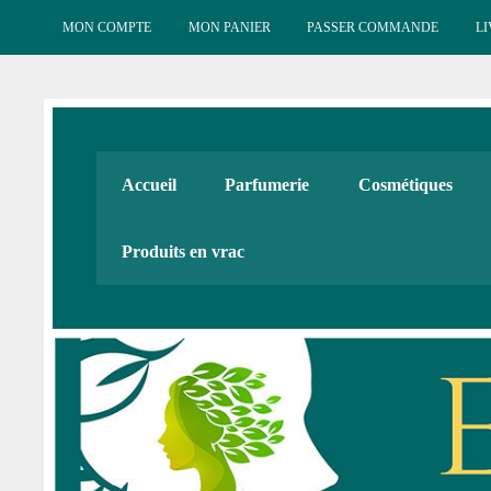
Skip
to
MON COMPTE
MON PANIER
PASSER COMMANDE
LI
content
Esténat : Parfumeri
Esténat parfums, Esténat cosmétiques. Produits de beauté
Accueil
Parfumerie
Cosmétiques
Cadeaux
Produits en vrac