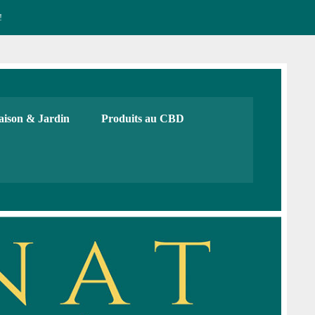
!
CBD français Bio
urs, cadeaux. Boutique de CBD
ison & Jardin
Produits au CBD