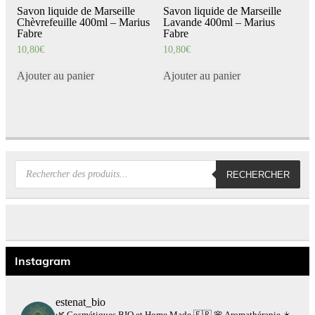
Savon liquide de Marseille
Savon liquide de Marseille
Chèvrefeuille 400ml – Marius
Lavande 400ml – Marius
Fabre
Fabre
10,80
€
10,80
€
Ajouter au panier
Ajouter au panier
Recherche
RECHERCHER
de
produits
Instagram
estenat_bio
🌿 Cosmétiques BIO et Home Made 🇫🇷
🌸 Aromathérapie
☀️