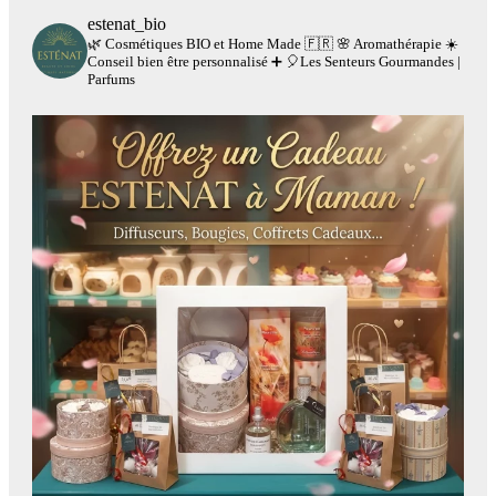
estenat_bio
🌿 Cosmétiques BIO et Home Made 🇫🇷
🌸 Aromathérapie
☀️
Conseil bien être personnalisé
➕
🎈Les Senteurs Gourmandes |
Parfums