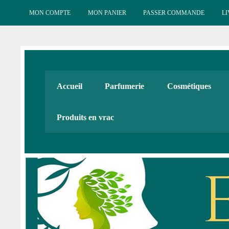
Skip
to
MON COMPTE
MON PANIER
PASSER COMMANDE
LI
content
Esténat : Parfumeri
Esténat parfums, Esténat cosmétiques. Produits de beauté
Accueil
Parfumerie
Cosmétiques
Cadeaux
Produits en vrac