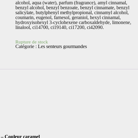
alcohol, aqua (water), parfum (fragrance), amyl cinnamal,
benzyl alcohol, benzyl benzoate, benzyl cinnamate, benzyl
salicylate, butylphenyl methylpropional, cinnamyl alcohol,
coumarin, eugenol, farnesol, geraniol, hexyl cinnamal,
hydroxyisohexyl 3-cyclohexene carboxaldehyde, limonene,
linalool, ci14700, ci19140, ci17200, ci42090.
Rupture de stock
Catégorie :
Les senteurs gourmandes
– Couleur caramel