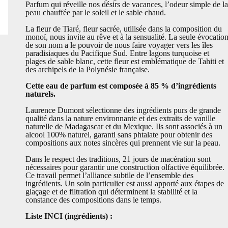
Parfum qui réveille nos désirs de vacances, l’odeur simple de la
peau chauffée par le soleil et le sable chaud.
La fleur de Tiaré, fleur sacrée, utilisée dans la composition du
monoï, nous invite au rêve et à la sensualité. La seule évocatio
de son nom a le pouvoir de nous faire voyager vers les îles
paradisiaques du Pacifique Sud. Entre lagons turquoise et
plages de sable blanc, cette fleur est emblématique de Tahiti et
des archipels de la Polynésie française.
Cette eau de parfum est composée à 85 % d’ingrédients
naturels.
Laurence Dumont sélectionne des ingrédients purs de grande
qualité dans la nature environnante et des extraits de vanille
naturelle de Madagascar et du Mexique. Ils sont associés à un
alcool 100% naturel, garanti sans phtalate pour obtenir des
compositions aux notes sincères qui prennent vie sur la peau.
Dans le respect des traditions, 21 jours de macération sont
nécessaires pour garantir une construction olfactive équilibrée.
Ce travail permet l’alliance subtile de l’ensemble des
ingrédients. Un soin particulier est aussi apporté aux étapes de
glaçage et de filtration qui déterminent la stabilité et la
constance des compositions dans le temps.
Liste INCI (ingrédients) :