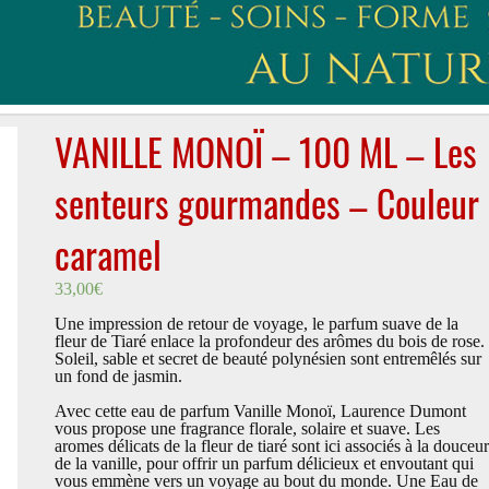
VANILLE MONOÏ – 100 ML – Les
senteurs gourmandes – Couleur
caramel
33,00
€
Une impression de retour de voyage, le parfum suave de la
fleur de Tiaré enlace la profondeur des arômes du bois de rose.
Soleil, sable et secret de beauté polynésien sont entremêlés sur
un fond de jasmin.
Avec cette eau de parfum Vanille Monoï, Laurence Dumont
vous propose une fragrance florale, solaire et suave. Les
aromes délicats de la fleur de tiaré sont ici associés à la douceur
de la vanille, pour offrir un parfum délicieux et envoutant qui
vous emmène vers un voyage au bout du monde. Une Eau de