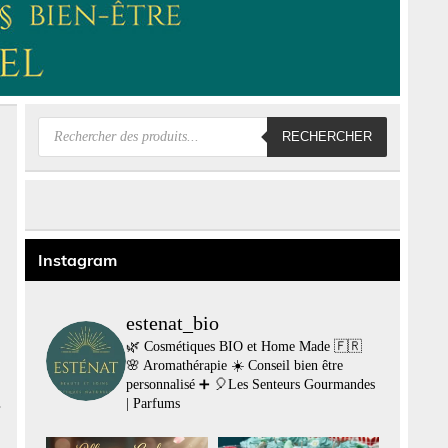
Recherche
RECHERCHER
de
produits
Instagram
estenat_bio
🌿 Cosmétiques BIO et Home Made 🇫🇷
🌸 Aromathérapie
☀️ Conseil bien être
personnalisé
➕
🎈Les Senteurs Gourmandes
| Parfums