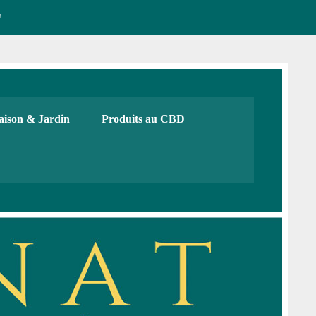
!
CBD français Bio
urs, cadeaux. Boutique de CBD
ison & Jardin
Produits au CBD