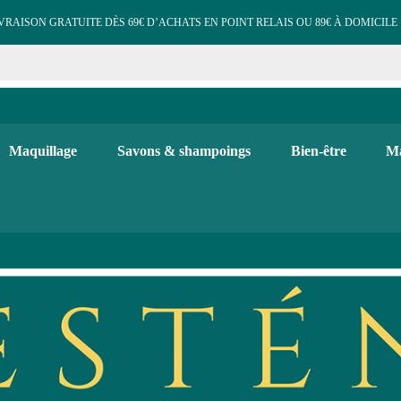
VRAISON GRATUITE DÈS 69€ D’ACHATS EN POINT RELAIS OU 89€ À DOMICILE 
e cosmétiques maquillage 
 et d'hygiène, maquillage bio, soins visage et corps. Bougies, diffuse
Maquillage
Savons & shampoings
Bien-être
Ma