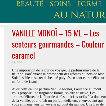
VANILLE MONOÏ – 15 ML – Les
senteurs gourmandes – Couleur
caramel
18,00
€
Une impression de retour de voyage, le parfum suave de la
fleur de Tiaré enlace la profondeur des arômes du bois de rose.
Soleil, sable et secret de beauté polynésien sont entremêlés sur
un fond de jasmin.
Avec cette eau de parfum Vanille Monoï, Laurence Dumont
vous propose une fragrance florale, solaire et suave. Les
aromes délicats de la fleur de tiaré sont ici associés à la douceur
de la vanille, pour offrir un parfum délicieux et envoutant qui
vous emmène vers un voyage au bout du monde. Une Eau de