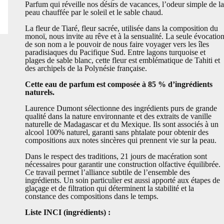
Parfum qui réveille nos désirs de vacances, l’odeur simple de la
peau chauffée par le soleil et le sable chaud.
La fleur de Tiaré, fleur sacrée, utilisée dans la composition du
monoï, nous invite au rêve et à la sensualité. La seule évocatio
de son nom a le pouvoir de nous faire voyager vers les îles
paradisiaques du Pacifique Sud. Entre lagons turquoise et
plages de sable blanc, cette fleur est emblématique de Tahiti et
des archipels de la Polynésie française.
Cette eau de parfum est composée à 85 % d’ingrédients
naturels.
Laurence Dumont sélectionne des ingrédients purs de grande
qualité dans la nature environnante et des extraits de vanille
naturelle de Madagascar et du Mexique. Ils sont associés à un
alcool 100% naturel, garanti sans phtalate pour obtenir des
compositions aux notes sincères qui prennent vie sur la peau.
Dans le respect des traditions, 21 jours de macération sont
nécessaires pour garantir une construction olfactive équilibrée.
Ce travail permet l’alliance subtile de l’ensemble des
ingrédients. Un soin particulier est aussi apporté aux étapes de
glaçage et de filtration qui déterminent la stabilité et la
constance des compositions dans le temps.
Liste INCI (ingrédients) :