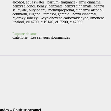
alcohol, aqua (water), parfum (fragrance), amyl cinnamal,
benzyl alcohol, benzyl benzoate, benzyl cinnamate, benzyl
salicylate, butylphenyl methylpropional, cinnamyl alcohol,
coumarin, eugenol, farnesol, geraniol, hexyl cinnamal,
hydroxyisohexyl 3-cyclohexene carboxaldehyde, limonene,
linalool, ci14700, ci19140, ci17200, ci42090.
Rupture de stock
Catégorie :
Les senteurs gourmandes
des – Couleur caramel