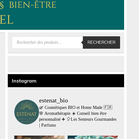
Recherche
RECHERCHER
de
produits
Instagram
estenat_bio
🌿 Cosmétiques BIO et Home Made 🇫🇷
🌸 Aromathérapie
☀️ Conseil bien être
personnalisé
➕
🎈Les Senteurs Gourmandes
| Parfums