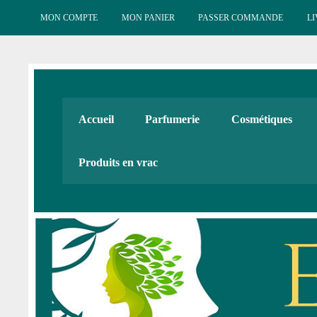
Skip
to
MON COMPTE
MON PANIER
PASSER COMMANDE
LI
content
Esténat : Parfumeri
Esténat parfums, Esténat cosmétiques. Produits de beauté
Accueil
Parfumerie
Cosmétiques
Cadeaux
Produits en vrac