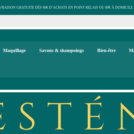
VRAISON GRATUITE DÈS 69€ D’ACHATS EN POINT RELAIS OU 89€ À DOMICILE 
e cosmétiques maquillage 
 et d'hygiène, maquillage bio, soins visage et corps. Bougies, diffuse
Maquillage
Savons & shampoings
Bien-être
Ma