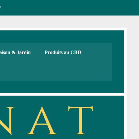
!
CBD français Bio
urs, cadeaux. Boutique de CBD
ison & Jardin
Produits au CBD